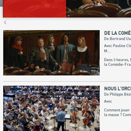
DE LA COMÉ
De Bertrand Us
Avec Pauline Cl
M...
Dans 3 heures, 
la Comédie-Franç
NOUS L'OR
De Philippe Béz
Avec
Comment jouer e
la masse ? Comm